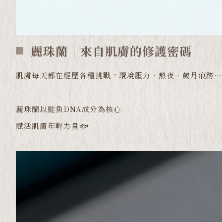
麗珠蘭｜來自肌膚的修護密碼
肌膚每天都在經歷各種挑戰，環境壓力、熬夜、歲月痕跡…
麗珠蘭以鮭魚DNA成分為核心
賦活肌膚年輕力量🐟