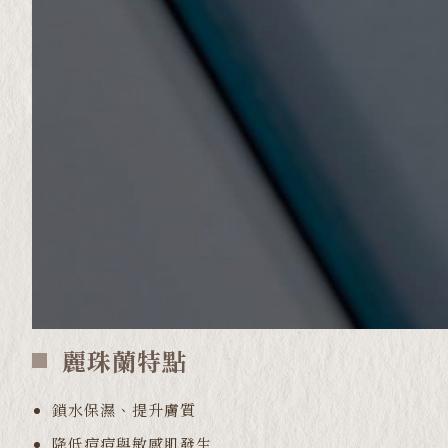
麗珠蘭特點
鎖水保濕、提升膚質
降低痘痘與敏感肌發生