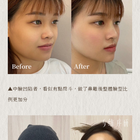
▲中臉凹陷者，看似有點戽斗，做了鼻雕後整體臉型比
例更加分