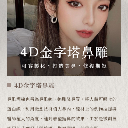
4D金字塔鼻雕
鼻雕埋線也稱為鼻雕線、線雕隆鼻等，將人體可吸收的
蛋白線，利用微創技術植入鼻內，線材上的倒鉤拉提與
醫師植入的角度，達到雕塑挺鼻的效果，由於是微創技