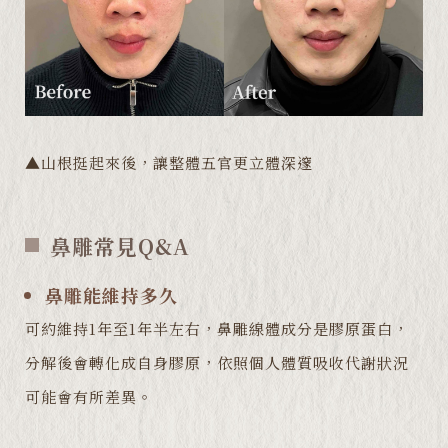
▲山根挺起來後，讓整體五官更立體深邃
鼻雕常見Q&A
鼻雕能維持多久
可約維持1年至1年半左右，鼻雕線體成分是膠原蛋白，
分解後會轉化成自身膠原，依照個人體質吸收代謝狀況
可能會有所差異。