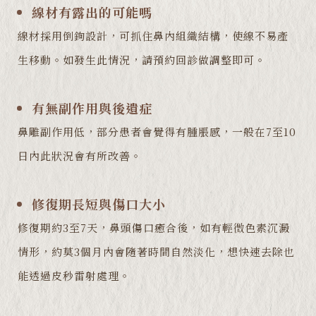
線材有露出的可能嗎
線材採用倒鉤設計，可抓住鼻內組織結構，使線不易產
生移動。如發生此情況，請預約回診做調整即可。
有無副作用與後遺症
鼻雕副作用低，部分患者會覺得有腫脹感，一般在7至10
日內此狀況會有所改善。
修復期長短與傷口大小
修復期約3至7天，鼻頭傷口癒合後，如有輕微色素沉澱
情形，約莫3個月內會隨著時間自然淡化，想快速去除也
能透過皮秒雷射處理。