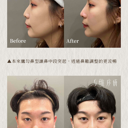
▲本來鷹勾鼻型讓鼻中段突起，透過鼻雕調整的更流暢