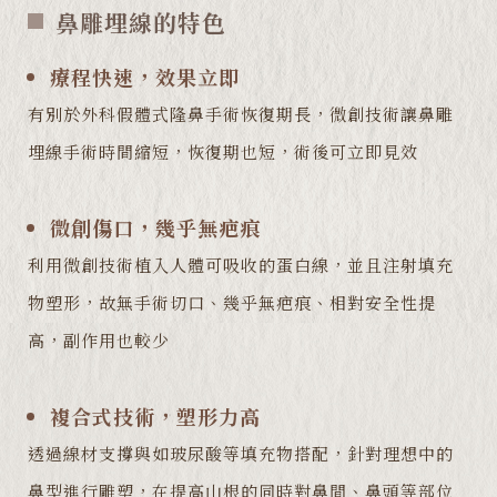
鼻雕埋線的特色
療程快速，效果立即
有別於外科假體式隆鼻手術恢復期長，微創技術讓鼻雕
埋線手術時間縮短，恢復期也短，術後可立即見效
微創傷口，幾乎無疤痕
利用微創技術植入人體可吸收的蛋白線，並且注射填充
物塑形，故無手術切口、幾乎無疤痕、相對安全性提
高，副作用也較少
複合式技術，塑形⼒高
透過線材支撐與如玻尿酸等填充物搭配，針對理想中的
鼻型進行雕塑，在提高山根的同時對鼻間、鼻頭等部位