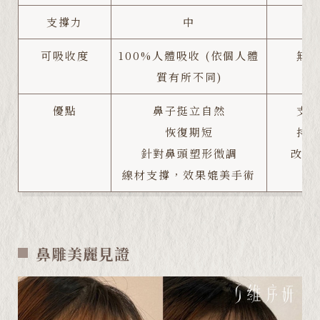
支撐⼒
中
可吸收度
100%人體吸收 (依個人體
無
質有所不同)
優點
鼻子挺立自然
支
恢復期短
持
針對鼻頭塑形微調
改善
線材支撐，效果媲美手術
鼻雕美麗見證