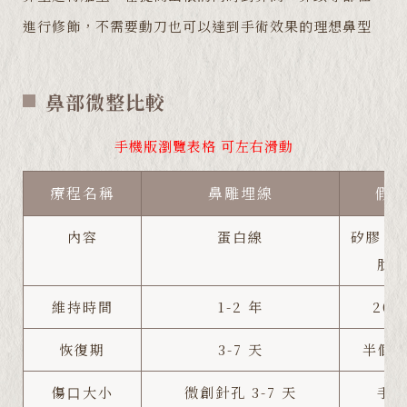
進行修飾，不需要動刀也可以達到手術效果的理想鼻型
鼻部微整比較
手機版瀏覽表格 可左右滑動
療程名稱
鼻雕埋線
假
內容
蛋白線
矽膠、
肋
維持時間
1-2 年
20
恢復期
3-7 天
半個月
傷⼝大小
微創針孔 3-7 天
手