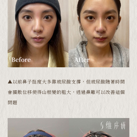
▲以前鼻子挺度大多靠玻尿酸支撐，但玻尿酸隨著時間
會擴散位移使得山根變的粗大，透過鼻雕可以改善這個
問題