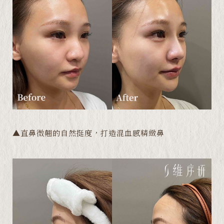
▲直鼻微翹的自然挺度，打造混血感精緻鼻