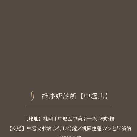
維序妍診所【中壢店】
【地址】桃園市中壢區中美路一段12號3樓
【交通】中壢火車站 步行12分鐘／桃園捷運 A22老街溪站