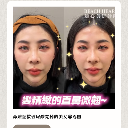
鼻雕拯救玻尿酸寬掉的美女😎💪🏻