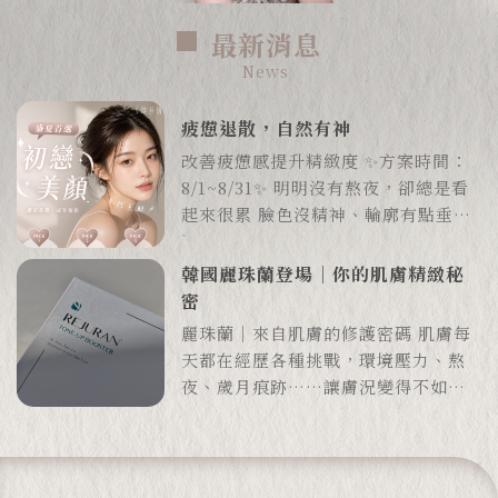
最新消息
News
疲憊退散，自然有神
改善疲憊感提升精緻度 ✨方案時間：
8/1~8/31✨ 明明沒有熬夜，卻總是看
起來很累 臉色沒精神、輪廓有點垂 8
月好好處理「看起來很累」這件事 從
輪廓、緊緻到澎潤感 找到讓自己看起
韓國麗珠蘭登場｜你的肌膚精緻秘
來更有精神的方式 ⬇️預約1對1真人諮
密
詢⬇️
麗珠蘭｜來自肌膚的修護密碼 肌膚每
天都在經歷各種挑戰，環境壓力、熬
夜、歲月痕跡……讓膚況變得不如以
往 麗珠蘭以鮭魚DNA成分為核心 賦
活肌膚年輕力量🐟 麗珠蘭特點 鎖水
保濕、提升膚質 降低痘痘與敏感肌發