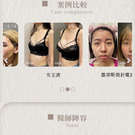
生 保護膠原蛋白結構 拯救色素沈
案例比較
澱、暗沉...
Case comparison
Previous
N
墨菲斯微針電波
鼻雕
醫師陣容
Team