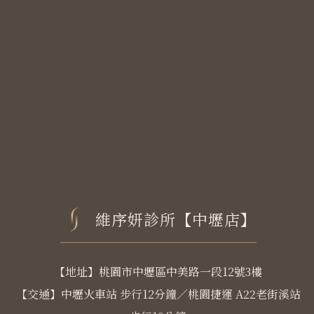
維序妍診所【中壢店】
【地址】桃園市中壢區中美路一段12號3樓
【交通】中壢火車站 步行12分鐘／桃園捷運 A22老街溪站