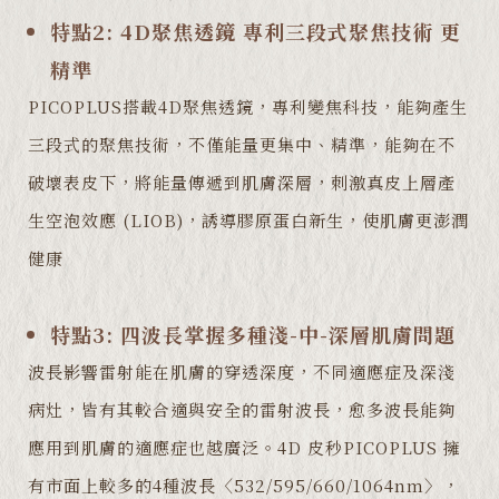
特點2: 4D聚焦透鏡 專利三段式聚焦技術 更
精準
PICOPLUS搭載4D聚焦透鏡，專利變焦科技，能夠產生
三段式的聚焦技術，不僅能量更集中、精準，能夠在不
破壞表皮下，將能量傳遞到肌膚深層，刺激真皮上層產
生空泡效應 (LIOB)，誘導膠原蛋白新生，使肌膚更澎潤
健康
特點3: 四波長掌握多種淺-中-深層肌膚問題
波長影響雷射能在肌膚的穿透深度，不同適應症及深淺
病灶，皆有其較合適與安全的雷射波長，愈多波長能夠
應用到肌膚的適應症也越廣泛。4D 皮秒PICOPLUS 擁
有市面上較多的4種波長〈532/595/660/1064nm〉，