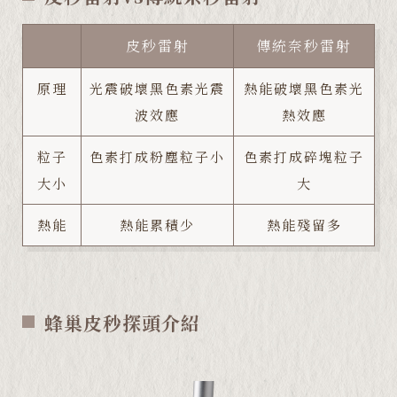
皮秒雷射
傳統奈秒雷射
原理
光震破壞黑色素光震
熱能破壞黑色素光
波效應
熱效應
粒子
色素打成粉塵粒子小
色素打成碎塊粒子
大小
大
熱能
熱能累積少
熱能殘留多
蜂巢皮秒探頭介紹