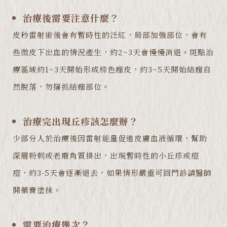
治療後需要注意什麼？
皮秒雷射術後會有暫時性的泛紅，局部加強部位，會有
些微皮下出血的情況產生，約2~3天會慢慢消退。斑點治
療區域約1~3天開始形成棕色痂皮，約3~5天開始結痂自
然脫落，勿摳抓結痂部位。
治療完出現丘疹該怎麼辦？
少部分人於治療後因雷射能量促進皮膚血液循環，幫助
深層粉刺或老廢角質排出，出現暫時性的小丘疹或痘
痘，約3-5天會逐漸退去，如果情形嚴重可回門診請醫師
開藥膏塗抹。
需要治療幾次？