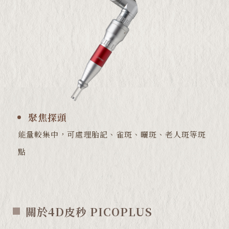
聚焦探頭
能量較集中，可處理胎記、雀斑、曬斑、老人斑等斑
點
關於4D皮秒 PICOPLUS