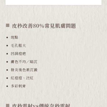
皮秒改善80％常見肌膚問題
斑點
毛孔粗大
凹洞痘疤
膚色不均／暗沉
發炎後色素沉澱
紅痘痘、泛紅
多彩刺青
皮秒雷射vs傳統奈秒雷射