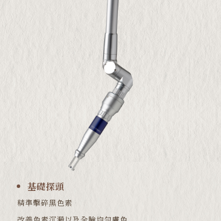
基礎探頭
精準擊碎黑色素
改善色素沉澱以及全臉均勻膚色