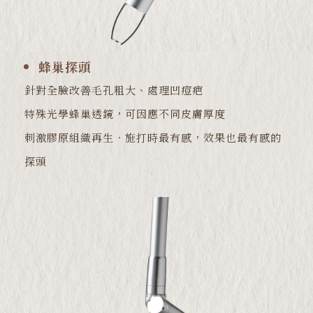
蜂巢探頭
針對全臉改善毛孔粗大、處理凹痘疤
特殊光學蜂巢透鏡，可因應不同皮膚厚度
刺激膠原組織再生．施打時最有感，效果也最有感的
探頭