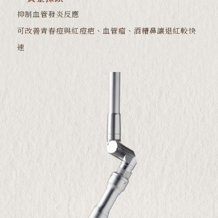
抑制血管發炎反應
可改善青春痘與紅痘疤、血管瘤、酒糟鼻讓退紅較快
速