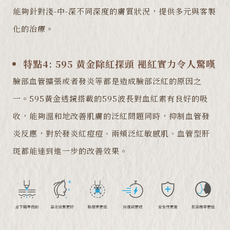
能夠針對淺-中-深不同深度的膚質狀況，提供多元與客製
化的治療。
特點4: 595 黃金除紅探頭 褪紅實力令人驚嘆
臉部血管擴張或者發炎等都是造成臉部泛紅的原因之
一。595黃金透鏡搭載的595波長對血紅素有良好的吸
收，能夠溫和地改善肌膚的泛紅問題同時，抑制血管發
炎反應，對於發炎紅痘痘、兩頰泛紅敏感肌、血管型肝
斑都能達到進一步的改善效果。