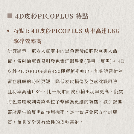
4D皮秒PICOPLUS 特點
特點1: 4D皮秒PICOPLUS 功率高達1.8G
擊碎效率高
研究顯示，東方人皮膚中的黑色素母細胞較歐美人活
躍，雷射治療容易引發色素沉澱異常(俗稱：反黑)。 4D
皮秒PICOPLUS擁有450極短脈衝輸出，能夠讓雷射停
留在肌膚的時間更短，降低表皮損傷及色素沈澱風險，
且功率高達1.8G，比一般市面皮秒輸出功率更高，能夠
將色素斑或刺青染料粒子擊碎為更細的粉塵，減少熱傷
害所產生的反黑副作用機率，是一台適合東方亞洲膚
質，兼具安全與有效性的皮秒雷射。