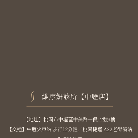
維序妍診所【中壢店】
【地址】桃園市中壢區中美路一段12號3樓
【交通】中壢火車站 步行12分鐘／桃園捷運 A22老街溪站