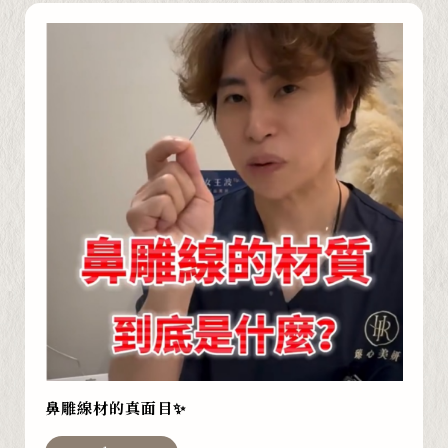
鼻雕線材的真面目✨