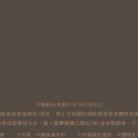
乃臻股份有限公司 89140102
網路資訊管理辦法)規定：禁止任何網際網路服務業者轉錄其
搜尋或超連結方式，進入醫療機構之網址(域)直接點閱者，不
線
·
大安區、中壢蜂巢皮秒
·
大安區隆乳重修、中壢隆乳