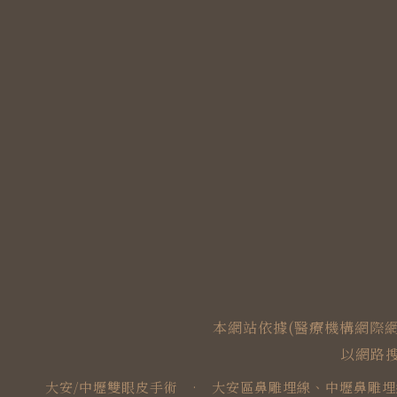
本網站依據(醫療機構網際
以網路
大安/中壢雙眼皮手術
·
大安區鼻雕埋線、中壢鼻雕埋