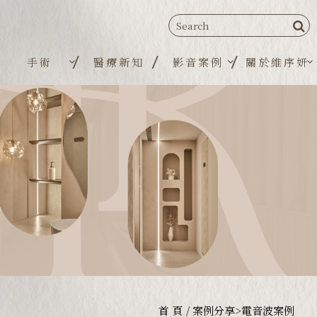
手術
醫療新知
影音案例
關於維序妍
首 頁
案例分享>電音波案例