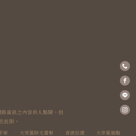
網路資訊之內容供人點閱。但
在此限。
手術
·
大安區除毛雷射
·
音波拉提
·
大安區抽脂