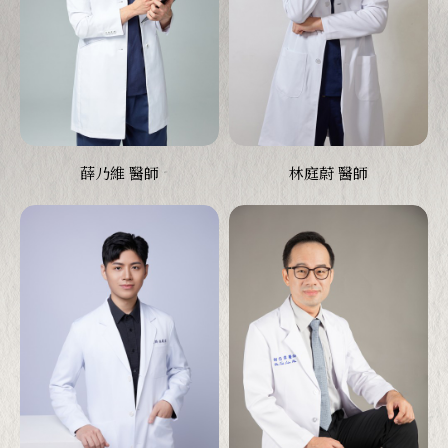
薛乃維 醫師
林庭蔚 醫師