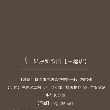
維序妍診所【中壢店】
【地址】桃園市中壢區中美路一段12號3樓
【交通】中壢火車站 步行12分鐘／桃園捷運 A22老街溪站
步行10分鐘
【電話】
(03)425-6610