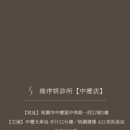
維序妍診所【中壢店】
【地址】桃園市中壢區中美路一段12號3樓
【交通】中壢火車站 步行12分鐘／桃園捷運 A22老街溪站