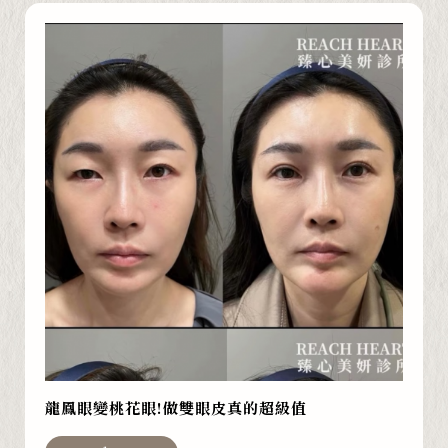
龍鳳眼變桃花眼!做雙眼皮真的超級值