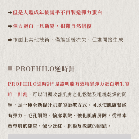
但是人體成年後幾乎不再製造彈力蛋白
➡️
彈力蛋白一旦斷裂，很難自然修復
➡️
市面上其他技術，僅能延緩流失、促進間接生成
➡️
PROFHILO逆時針
PROFHILO逆時針®是證明能有效喚醒彈力蛋白增生的
唯一針劑
，可以明顯改善肌膚老化鬆弛及粗糙乾燥的問
題，
是一種全新提升肌膚的治療方式。可以使肌膚緊緻
有彈力、毛孔細緻、輪廓緊緻、強化肌膚屏障，從根本
重塑肌底健康，減少泛紅、粗糙及敏感的問題。