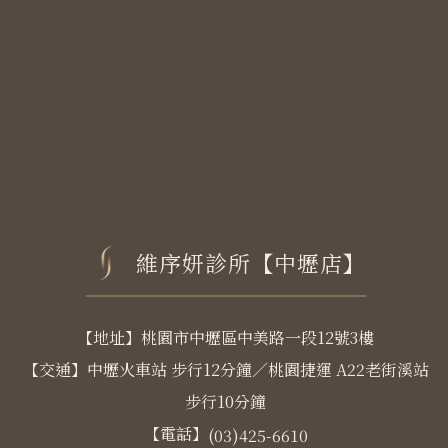
維序妍診所【中壢店】
【地址】桃園市中壢區中美路一段12號3樓
【交通】中壢火車站 步行12分鐘／桃園捷運 A22老街溪站
步行10分鐘
【電話】
(03)425-6610