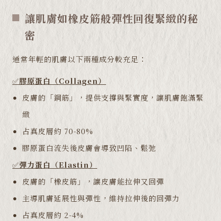
讓肌膚如橡皮筋般彈性回復緊緻的秘
密
通常年輕的肌膚以下兩種成分較充足：
✅
膠原蛋白（Collagen）
皮膚的「鋼筋」，提供支撐與緊實度，讓肌膚飽滿緊
緻
占真皮層約 70-80%
膠原蛋白流失後皮膚會導致凹陷、鬆弛
✅
彈力蛋白（Elastin）
皮膚的「橡皮筋」，讓皮膚能拉伸又回彈
主導肌膚延展性與彈性，維持拉伸後的回彈力
占真皮層約 2-4%