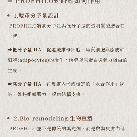
PROFHILO逆時針如何作用
1.雙重分子量設計
PROFHILO將高分子量與低分子量的透明質酸結合在
一起：
➡️
低分子量 HA
: 促進纖維母細胞、角質細胞與脂肪幹
細胞(adipocytes)的活化，誘導膠原蛋白與彈力蛋白的
生成。
➡️
高分子量 HA
: 在皮膚內形成穩定的「水合作用」網
絡，維持組織張力，提供結構支撐。
2.Bio-remodeling 生物重塑
PROFHILO並不是傳統的填充劑，而是啟動皮膚內部