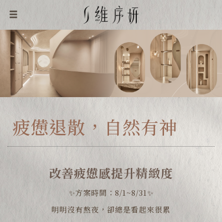
疲憊退散，自然有神
改善疲憊感提升精緻度
✨方案時間：8/1~8/31✨
明明沒有熬夜，卻總是看起來很累