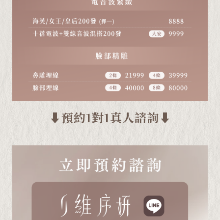
⬇️預約1對1真人諮詢⬇️