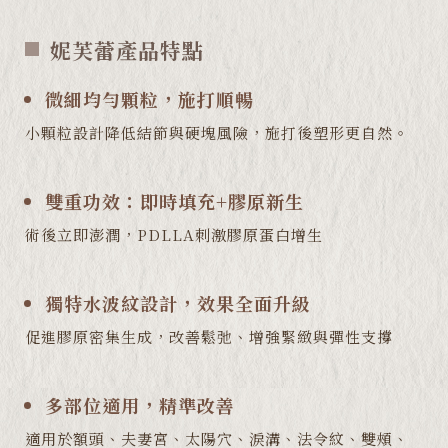
妮芙蕾產品特點
微細均勻顆粒，施打順暢
小顆粒設計降低結節與硬塊風險，施打後塑形更自然。
雙重功效：即時填充+膠原新生
術後立即澎潤，PDLLA刺激膠原蛋白增生
獨特水波紋設計，效果全面升級
促進膠原密集生成，改善鬆弛、增強緊緻與彈性支撐
多部位適用，精準改善
適用於額頭、夫妻宮、太陽穴、淚溝、法令紋、雙頰、