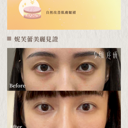
妮芙蕾美麗見證