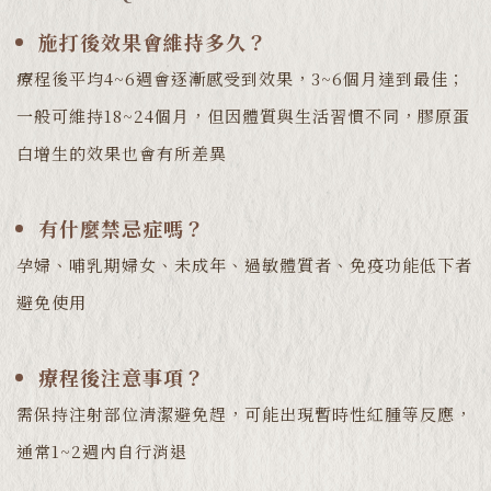
施打後效果會維持多久？
療程後平均4~6週會逐漸感受到效果，3~6個月達到最佳；
一般可維持18~24個月，但因體質與生活習慣不同，膠原蛋
白增生的效果也會有所差異
有什麼禁忌症嗎？
孕婦、哺乳期婦女、未成年、過敏體質者、免疫功能低下者
避免使用
療程後注意事項？
需保持注射部位清潔避免趕，可能出現暫時性紅腫等反應，
通常1~2週內自行消退