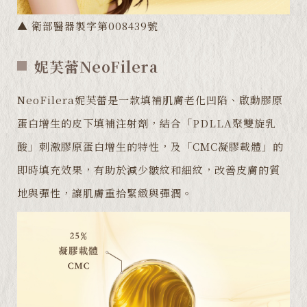
▲ 衛部醫器製字第008439號
妮芙蕾NeoFilera
NeoFilera妮芙蕾是一款填補肌膚老化凹陷、啟動膠原
蛋白增生的皮下填補注射劑，結合「PDLLA聚雙旋乳
酸」刺激膠原蛋白增生的特性，及「CMC凝膠載體」的
即時填充效果，有助於減少皺紋和細紋，改善皮膚的質
地與彈性，讓肌膚重拾緊緻與彈潤。