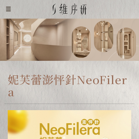
妮芙蕾澎怦針NeoFiler
a