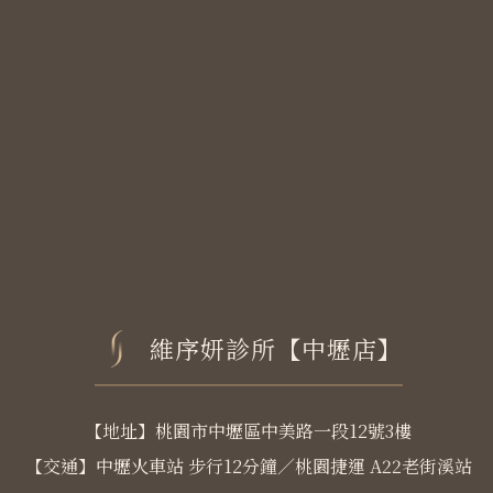
維序妍診所【中壢店】
【地址】桃園市中壢區中美路一段12號3樓
【交通】中壢火車站 步行12分鐘／桃園捷運 A22老街溪站