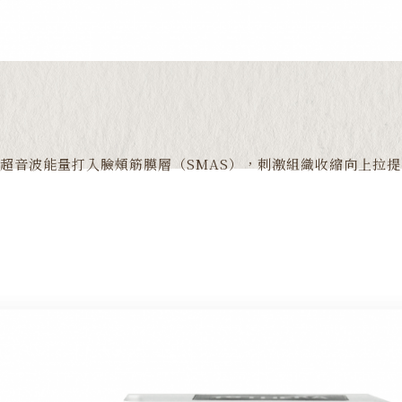
超音波能量打入臉頰筋膜層（SMAS），刺激組織收縮向上拉